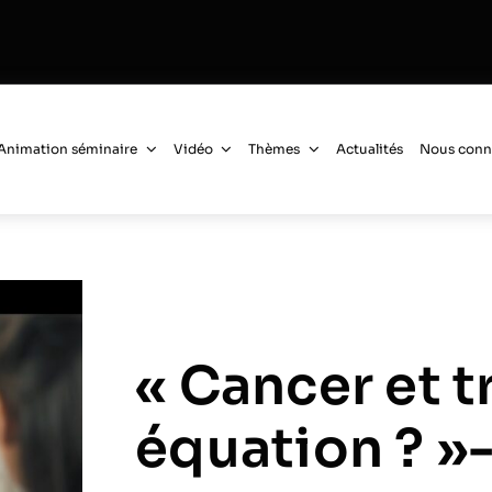
Animation séminaire
Vidéo
Thèmes
Actualités
Nous conn
« Cancer et t
équation ? »-