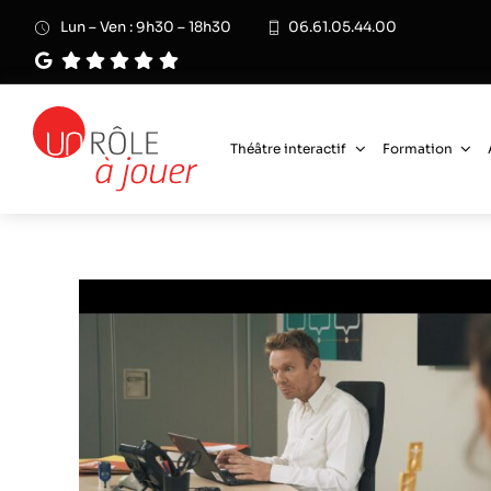
Passer
Lun – Ven : 9h30 – 18h30
06.61.05.44.00
au
contenu
Théâtre interactif
Formation