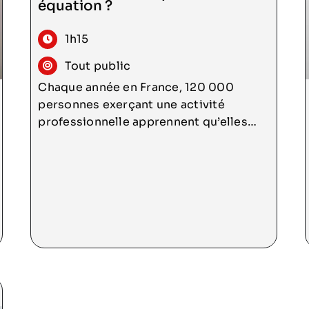
équation ?
Consulter
1h15
Tout public
Chaque année en France, 120 000
personnes exerçant une activité
professionnelle apprennent qu’elles
ont un cancer. 80% des personnes
touchées par un cancer reviennent
travailler dans les deux ans après
l’annonce. En parler pour aborder les
différents temps : l’annonce (Que