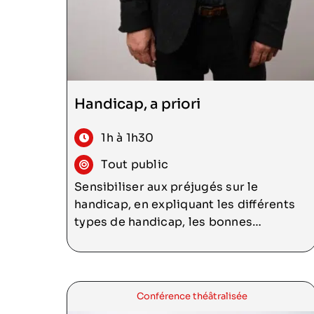
Consulter
Handicap, a priori
1h à 1h30
Tout public
Sensibiliser aux préjugés sur le
handicap, en expliquant les différents
types de handicap, les bonnes
pratiques de management d’une équipe
intégrant une personne handicapée, et
l’importance de la RQTH pour le
maintien dans l’emploi.
Conférence théâtralisée