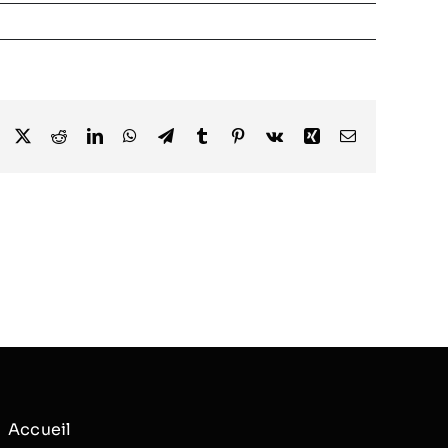
Facebook
X
Reddit
LinkedIn
WhatsApp
Telegram
Tumblr
Pinterest
Vk
Xing
Email
Accueil