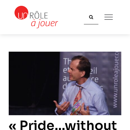
Passer
au
Rechercher:
contenu
« Pride…without