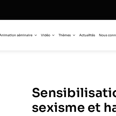
Animation séminaire
Vidéo
Thèmes
Actualités
Nous conn
Sensibilisati
sexisme et h