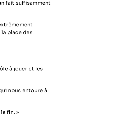
 un fait suffisamment
i extrêmement
t la place des
le à jouer et les
qui nous entoure à
a fin. »