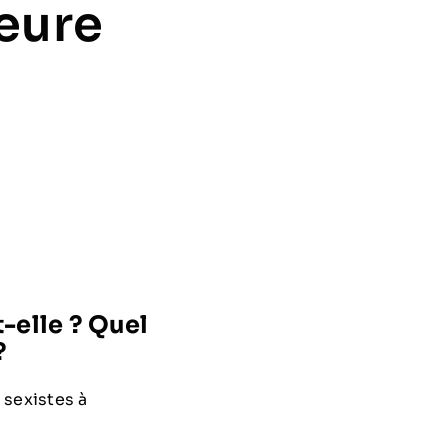
eure
-elle ? Quel
?
 sexistes à