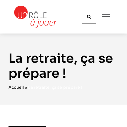
Passer
au
Rechercher:
contenu
La retraite, ça se
prépare !
Accueil
»
La retraite, ça se prépare !