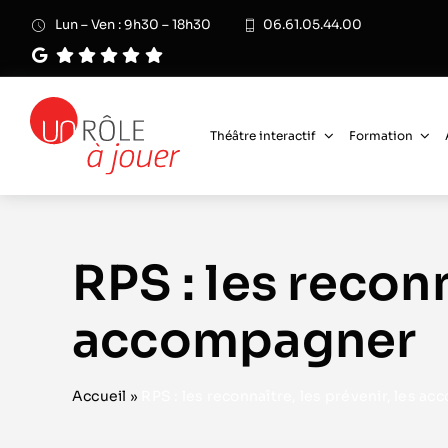
Passer
Lun – Ven : 9h30 – 18h30
06.61.05.44.00
au
contenu
Théâtre interactif
Formation
RPS : les reconn
accompagner
Accueil
»
RPS : les reconnaître, les prévenir, les a