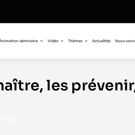
Animation séminaire
Vidéo
Thèmes
Actualités
Nous conn
aître, les prévenir,
ccompagner