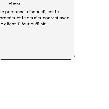
client
Le personnel d’accueil, est le
premier et le dernier contact avec
le client. Il faut qu’il ait
suffisamment confiance en lui, pour
- jouer leur rôle, ton clair, posé, et
transformer l’accueil en expérience
marquante.