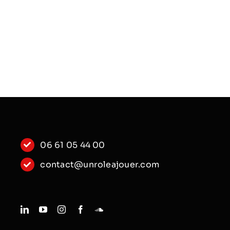
e
,
06 61 05 44 00
contact@unroleajouer.com