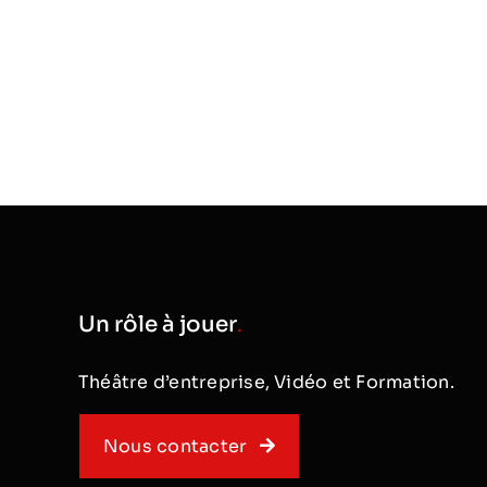
pour les entreprises. Et pourtant…
Lourdeur hiérarchique, difficulté d
faire entendre un message
qualitatif, multiplicité des produits
difficulté
Un rôle à jouer
.
Théâtre d’entreprise, Vidéo et Formation.
Nous contacter