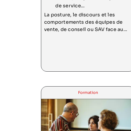
de service...
La posture, le discours et les
comportements des équipes de
vente, de conseil ou SAV face au
client, sont des enjeux majeurs
pour les entreprises. Et pourtant…
les difficultés ne manquent pas.
Comment faire lorsqu’on est
responsable de promouvoir le
Formation