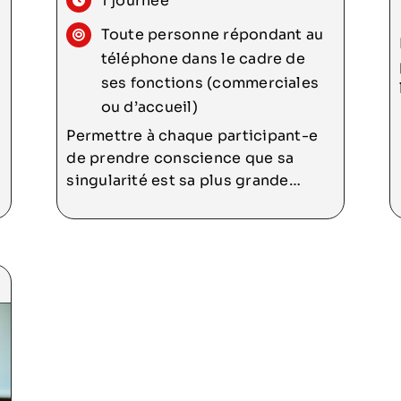
1 journée
Toute personne répondant au
téléphone dans le cadre de
ses fonctions (commerciales
ou d’accueil)
Permettre à chaque participant-e
de prendre conscience que sa
singularité est sa plus grande
force, et leur donner la conscience
de leur capacité à communiquer
Faire un focus sur les moyens
techniques de prise de parole :
corps/voix/respiration/regard/
écoute