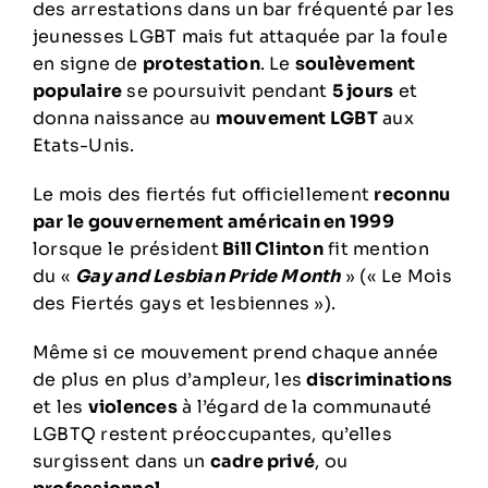
des arrestations dans un bar fréquenté par les
jeunesses LGBT mais fut attaquée par la foule
en signe de
protestation
. Le
soulèvement
populaire
se poursuivit pendant
5 jours
et
donna naissance au
mouvement LGBT
aux
Etats-Unis.
Le mois des fiertés fut officiellement
reconnu
par le gouvernement américain en 1999
lorsque le président
Bill Clinton
fit mention
du «
Gay and Lesbian Pride Month
» (« Le Mois
des Fiertés gays et lesbiennes »).
Même si ce mouvement prend chaque année
de plus en plus d’ampleur, les
discriminations
et les
violences
à l’égard de la communauté
LGBTQ restent préoccupantes, qu’elles
surgissent dans un
cadre privé
, ou