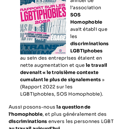
annuel de
l’association
SOS
Homophobie
avait établi que
les
discriminations
LGBTIphobes
au sein des entreprises étaient en
nette augmentation et que
le travail
devenait « le troisième contexte
cumulant le plus de signalements
»
(
Rapport 2022 sur les
LGBTIphobies
, SOS Homophobie).
Aussi posons-nous
la question de
l’homophobie
, et plus généralement des
discriminations
envers les personnes LGBT
au travail aujourd’hui
.