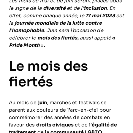
Les mois de mai et de juin seront placés sous
le signe de la
diversité
et de l
’inclusion
. En
effet, comme chaque année, le
17 mai 2023
est
la
journée mondiale de la lutte contre
l’homophobie
. Juin sera l’occasion de
célébrer le
mois des fiertés,
aussi appelé
«
Pride Month
»
.
Le mois des
fiertés
Au mois de
juin
, marches et festivals se
parent aux couleurs de l’arc-en-ciel pour
commémorer des années de combats en
faveur des
droits civiques
et de l’
égalité de
traitement
de la
communauté LGBTQ