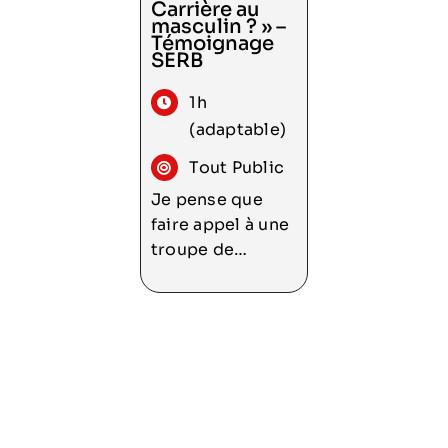
également sur
Carrière au
masculin ? » –
leur rôle de
Témoignage
référent.
SERB
1h
Consulter
(adaptable)
Tout Public
Je pense que
faire appel à une
troupe de
théâtre pour
parler (et faire
parler !) de
sujets aussi
sensibles que les
différences
notoires entre