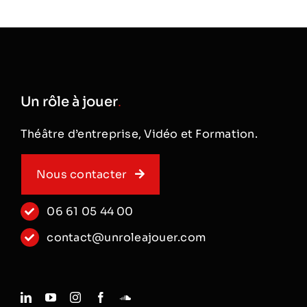
deux carrières
uniquement pour
une différence
de sexe et une
façon indirecte
de faire passer
Un rôle à jouer
.
des messages
[...]
Théâtre d’entreprise, Vidéo et Formation.
Nous contacter
06 61 05 44 00
contact@unroleajouer.com