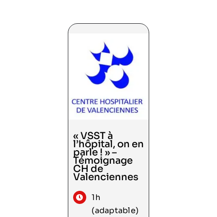
« VSST à
l’hôpital, on en
parle ! » –
Témoignage
Consulter
CH de
Valenciennes
1h
(adaptable)