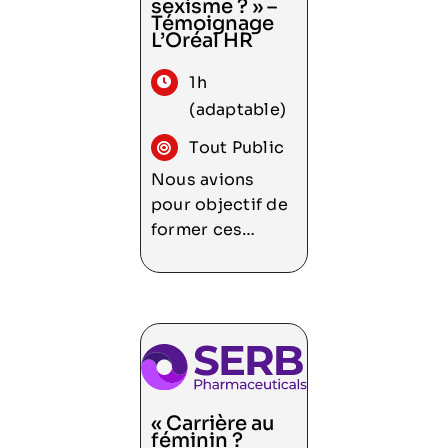
sexisme ? » –
établissement,
Témoignage
consacrée aux
Consulter
L’Oréal HR
violences
1h
sexistes et
sexuelles à
(adaptable)
Tout Public
Nous avions
pour objectif de
former ces
référents au
cours d’une
journée sur le
cadre légal du
harcèlement
sexuel et des
agissements
« Carrière au
sexistes, mais
féminin ?