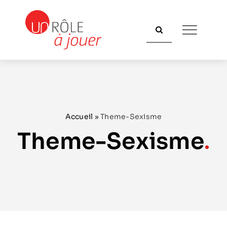
Passer
au
Rechercher:
contenu
Accueil
»
Theme-Sexisme
Theme-Sexisme
.