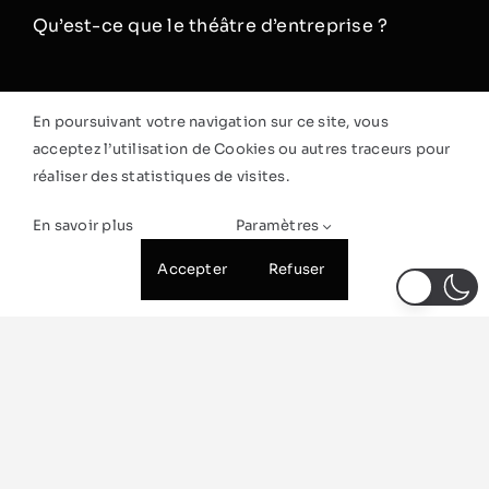
Qu’est-ce que le théâtre d’entreprise ?
Newsletter
.
En poursuivant votre navigation sur ce site, vous
acceptez l’utilisation de Cookies ou autres traceurs pour
Restez informé·e de nos prochaines
réaliser des statistiques de visites.
représentations théâtrales
En savoir plus
Paramètres
Accepter
Refuser
Être rappelé·e
S'abonner
Réclamations
Accessibilité handicap
Recrutement