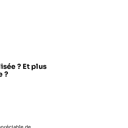
sée ? Et plus
e ?
ppréciable de