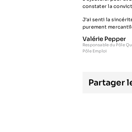
constater la convic
J’ai senti la sincéri
purement mercantiles
Valérie Pepper
Responsable du Pôle Qual
Pôle Emploi
Partager 