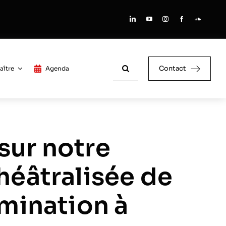
Rechercher:
Contact
aître
Agenda
sur notre
héâtralisée de
imination à