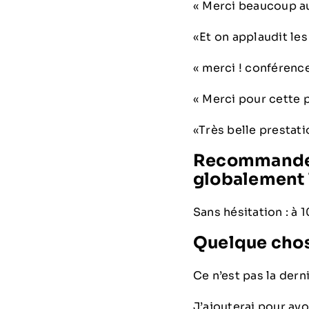
« Merci beaucoup a
«Et on applaudit les 
« merci ! conférenc
« Merci pour cette pr
«Très belle prestatio
Recommanderi
globalement l
Sans hésitation : à
Quelque chose
Ce n’est pas la dern
J’ajouterai pour av