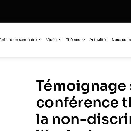
Animation séminaire
Vidéo
Thèmes
Actualités
Nous conn
Témoignage 
conférence t
la non-discr