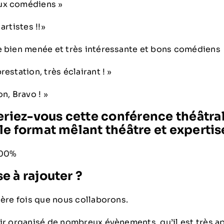
ux comédiens »
artistes !!»
e bien menée et très intéressante et bons comédiens
estation, très éclairant ! »
n, Bravo ! »
ez-vous cette conférence théâtrali
e format mêlant théâtre et expertis
 100%
 à rajouter ?
ière fois que nous collaborons.
oir organisé de nombreux évènements, qu’il est très a