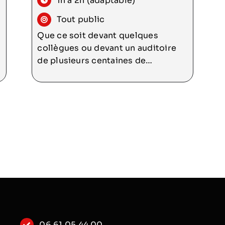
1h à 2h (adaptable)
Tout public
Que ce soit devant quelques
collègues ou devant un auditoire
de plusieurs centaines de
personnes, prendre la parole en
public reste un exercice qui
rebute, voire effraie beaucoup de
gens. Pourtant, même si nos
fonctions ne nous obligent pas
tous·tes
06 61 05 44 00