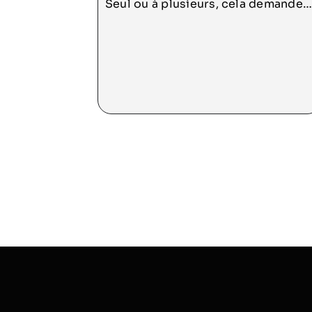
Seul ou à plusieurs, cela demande
un esprit de synthèse, une grande
clarté et beaucoup de précision.
Cela demande de savoir adopter
une forme précise, elle aussi,